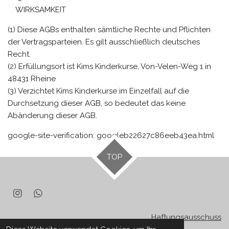
WIRKSAMKEIT
(1) Diese AGBs enthalten sämtliche Rechte und Pflichten
der Vertragsparteien. Es gilt ausschließlich deutsches
Recht.
(2) Erfüllungsort ist Kims Kinderkurse, Von-Velen-Weg 1 in
48431 Rheine
(3) Verzichtet Kims Kinderkurse im Einzelfall auf die
Durchsetzung dieser AGB, so bedeutet das keine
Abänderung dieser AGB.
google-site-verification: googleb22627c86eeb43ea.html
TOP
I
W
n
h
s
a
Haftungsausschuss
t
t